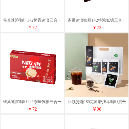
雀巢速溶咖啡1+2奶香速溶三合一
雀巢速溶咖啡1+2特浓低糖三合一
冲调饮品30条450g盒装
冲调饮品30条390g盒装
￥72
￥72
雀巢速溶咖啡1+2原味低糖三合一
比顿斐咖180克原磨挂耳咖啡混合
冲调饮品30条450g盒装
口味浅度、中度、深度烘焙挂耳
￥72
￥98