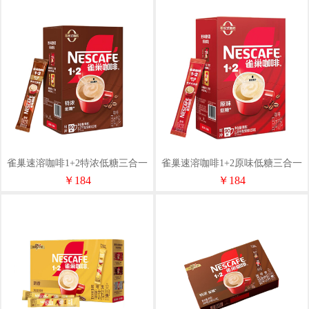
雀巢速溶咖啡1+2特浓低糖三合一
雀巢速溶咖啡1+2原味低糖三合一
冲调饮品90条1170g盒装
冲调饮品90条1350g盒装
￥184
￥184