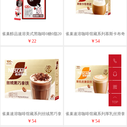
雀巢醇品速溶美式黑咖啡0糖0脂20
雀巢速溶咖啡馆藏系列慕斯卡布奇
条*1.8克盒装
诺12条*19克盒装
￥22
￥54
雀巢速溶咖啡馆藏系列丝绒黑巧拿
雀巢速溶咖啡馆藏系列厚乳丝滑拿
铁12条*17克盒装
铁12条*19克盒装
￥54
￥54