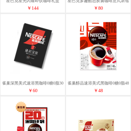
星巴克星光闪耀即饮咖啡礼盒
星巴克多趣酷思胶囊咖啡意式浓缩
270ml*10瓶
12颗适用多趣酷思咖啡机
￥144
￥80
雀巢深黑美式速溶黑咖啡0糖0脂30
雀巢醇品速溶美式黑咖啡0糖0脂48
条*1.8克盒装
条*1.8克盒装
￥60
￥48