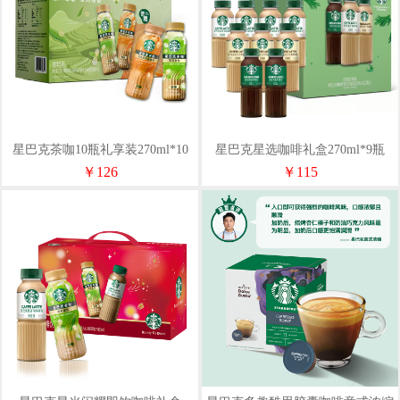
星巴克茶咖10瓶礼享装270ml*10
星巴克星选咖啡礼盒270ml*9瓶
瓶
￥126
￥115