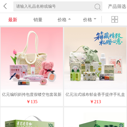
产品筛选
最新
销量
价格
价格
亿元编织斜挎包度假镂空包套装新
亿元法式绒布郁金香手提伴手礼盒
款节日伴手礼企业甜美少女套装
结婚伴手礼伴娘礼品盒包装盒套装
￥135
￥213