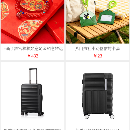
上新了故宫柿柿如意足金如意转运
八门虫社小动物信封卡套
珠手链手串贺岁
￥432
￥23