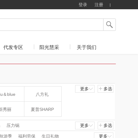
登录
注册
代发专区
阳光慧采
关于我们
更多
多选
lu＆blue
八方礼
新秀丽
夏普SHARP
mo（杯壶）
大嘴猴（杯壶厨具
锅
压力锅
更多
多选
秋游季
福利劳保
生日礼物
更多