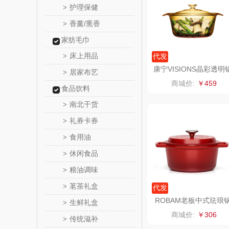
护理保健
>
香薰/熏香
>
舒蕾（定
家纺毛巾
周六
床上用品
>
代发
康宁VISIONS晶彩透明
居家布艺
>
苏泊尔（代
Flair系列1.6L
商城价:
￥459
食品饮料
骆驼
南北干货
>
礼券卡券
>
泸溪河
食用油
>
汉美
休闲食品
>
粮油调味
>
先科
茗茶礼盒
>
代发
润本（套
ROBAM老板中式珐琅
生鲜礼盒
>
PTZ-GS2
商城价:
￥306
传统滋补
>
八马（包