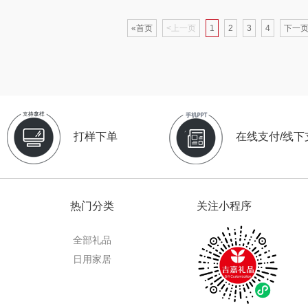
氏
梦百合
沃隆
浅香（包销款）
一
«首页
<上一页
1
2
3
4
下一页
香
圣匠鲁班
友望
思宜莱
箱包）
君乐宝
德亚
富佑嘉（FU+）
富光
心
小甘菊
凡士林
贝弗伦
打样下单
在线支付/线下
士
芬神
Aroma Light
昔马
和
T.J.HARREN
亿瞬间
普陀山
热门分类
关注小程序
销款）
奥苏米
荣事达厨具（包销
猫和老鼠
全部礼品
款）
宋
伍闰堂
小黄人
摩动
Wa
日用家居
港
威诗兰
完美日记
paperblanks