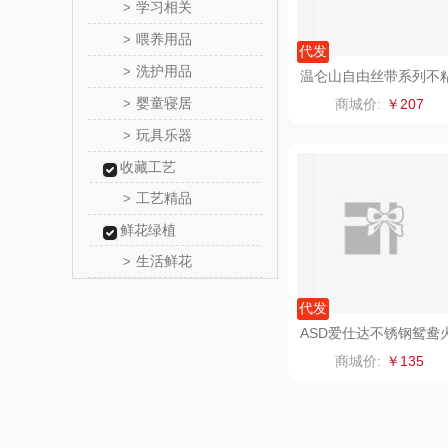
学习相关
>
传应
喂养用品
>
代发
洗护用品
>
高原
温仑山自由丝带系列不
汤锅24cmA-VP-1MTG
婴童寝居
>
商城价:
￥207
1
啄木鸟PLO
玩具乐器
>
收藏工艺
ASD爱仕达不锈钢鸳鸯
（家纺
福礼掌
锅FS30H1Q
工艺精品
商城价:
￥135
>
五谷磨
鲜花绿植
生活鲜花
>
爱国
代发
HYUNDA
类）
碧云
奥帝尔（包