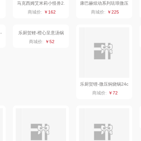
马克西姆艾米莉小怪兽2.
康巴赫炫动系列珐琅微压
5L法式陶瓷汤锅ART23
汤锅5.5L
康巴赫（锅具类）
悦湘湖
万华茶林
商城价:
￥162
商城价:
￥225
鹰
博牌
keep
kaco
伊莱克斯
绿鼻子
乐扣乐扣（箱包杯
壶）
频类）
珍视明
康恩贝
WENGER/威戈
Allu
厨
悠米UURMI
富安娜（包销款）
冈州故事
-
乐厨贺鲤-橙心呈意汤锅
乐厨贺锂-微压焖烧锅24c
源
玺魁
半亩川
双立人
m
商城价:
￥52
商城价:
￥72
门
禹鸿物予
艾可熊
万益蓝
铜
高洁丝
护舒宝
顺然
什
氛围部落
厨邦
粒上皇
乐扣