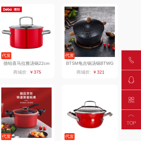
1）
雅（包销款）
云栖桦田
五丰黎红
小胖爪
olayks
银小燕
代发
代发
泉尔思
润培
德铂喜马拉雅汤锅22cm
BTSM龟吉锅汤锅BTWG
DEP-927
-T60
商城价:
￥375
商城价:
￥321
奈斯派索
小度
邻家饭香
赫兰希
天琴
朗赫
胜OSIM
360
山（电器类）
洁丽雅（代理商）
代发
代发