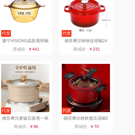
飞利浦
荣诚
保卫蛋蛋
马克图布
代发
代发
康宁VISIONS晶彩透明锅
德菲摩尔铸铁珐琅锅24
洛克星球
梵沐
1.5L
寸红色DMTF24H
商城价:
￥441
商城价:
￥231
五芳斋
立家
皇家粮仓
干饭熊饱饱
尹谜
金龙鱼（包销款）
达（品牌方）
得力
代发
代发
源（包销款）
英红（包销款）
德菲摩尔麦饭石蒸煮一体
德菲摩尔精铁微压汤锅2
锅28CM
6CM
商城价:
￥96
商城价:
￥70
真不二
富安娜（包销款