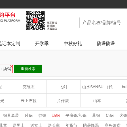
笔记本定制
开学季
中秋好礼
防暑防暑
：汤锅
重新检索
品
克维杰
飞剑
山水SANSUI（代
bu
理商）
食光
云上布拉
片仔癀
山本
沁
绽家
HOLOHOLO
途柏丽TOBERLIR
mo
锅具套装
砂锅
炒锅
汤锅
平底锅/煎锅
蒸锅
奶锅
火
儿童
送男士
送女士
送长辈
年货节
防暑降温
商务馈赠