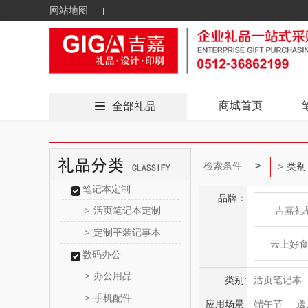
网站地图
商城首页
全部礼品
检索条件
类别
笔记本定制
品牌：
活页笔记本定制
吉嘉礼
>
定制平装记事本
>
云上好
数码办公
办公用品
>
东方
类别:
活页笔记本
手机配件
>
应用场景:
端午节
送