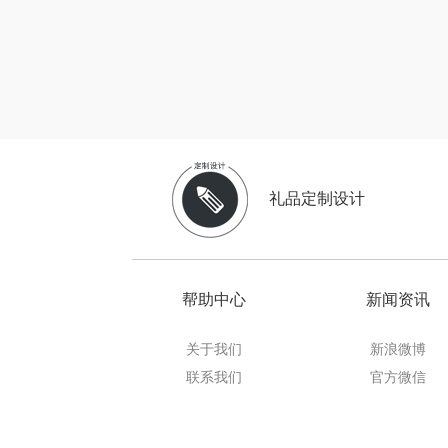
穗格
瓷语花
恒源祥（
汇可
礼品定制设计
摩米
致尚丽
帮助中心
新闻资讯
小狗（包
关于我们
新浪微博
秦唐
联系我们
官方微信
极鲜