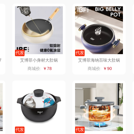
家电）
渝情渝礼
千问
杜邦（餐具类）
洁丽
花
百事食品
洽洽
奥克斯
可可满分
无印良品（代理
味滋源（品牌方）
立时
代发
代发
商）
堂
富昌
呼也
梦洁
7
艾博菲小身材大肚锅
艾博菲海纳百味大肚锅
商城价:
￥78
商城价:
￥90
百事（饮具类）
丽耳
三胖蛋
护类）
创维（手表类）
宏太
都乐Dole
几梦
欧丽薇兰
易路达
西屋（风扇类）
汤姆逊
皮尔卡丹（皮具
傲
类）
艾美特（代理商）
锡品源
狮峰
温仑
代发
代发