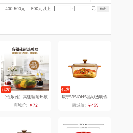
雨伞）
（运动户外）
非一FETANA
手礼盒
会议礼品
国潮文创
-
元
400-500元
500元以上
DGI
科技感礼品
中国风
唯宝
创意礼品
女神节
奶企礼品
银行礼品
元朗荣华
纽曼Newmine
七夕节
建党节
圣诞节
教师节
（线下款）
SKECHER
可口可乐Coca Col
S
a
（包销款）
润本（套装）
锦礼
阿茜娅（AGIA）
润心
奈雪茶院
代发
代发
（怡乐雅）高硼硅耐热玻
康宁VISIONS晶彩透明锅
璃汤锅YG-266
方锅系列1.5L
悦滋木
丝丽诺妃
商城价:
￥72
商城价:
￥459
爱润丝婷
形象派
罗尔仕
拜灭士