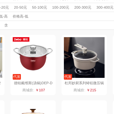
MOVA
匠心萌宠
YOTTOY
西屋
周年庆礼品
春游踏青
开学季礼品
毕业季礼品
开门红专区
伴
0-20元
20-50元
50-100元
100-200元
200-300元
300-400元
家居/
外事出国
星巴克（杯壶/包
入职礼
高颜值礼品
宝堂马氏铺子
IP联名款
蔬果园（代理商）
企业团建
展会礼品
低-高
价格高-低
开业乔迁
乡村振兴
定制案例
珠宝礼品
酒店旅游
高校礼品
含
）
袋）
歌
纺王
伯纳德
万象
建材礼品
政企单位
房地产礼品
汽车礼品
进店礼
情人节
亲节
儿童节
中秋节
建军节
护士节
重阳节
ine
佳帮手
罗莱 超柔床品
三只松鼠（代理
斯凯奇
款）
商）
十二夏天
百草味（代理商）
LUING BOX
立白
戴可思
康宁
京意之选
首佩
SWISS MILITARY
罗莱超柔床品
代发
代发
2
德铂戴维斯(汤锅)DEP-D
杜邦妙厨系列铸铝微压锅
S310
PWYGT-840
茶
克洛特
睿嫣
竹盐
商城价:
￥107
商城价:
￥215
膏
锐致
倍瑞傲
安宝笛
诗
小天鹅
ROBAM老板
康夫