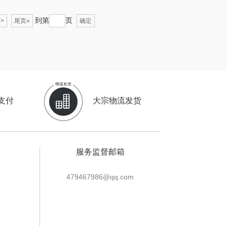
个人的星球
声阔
到第
页
>
尾页»
确定
云鲸
迪士尼（儿童类）
（专供款）
小仓熊
科洛
秒秒测
支付
大宗物流发货
兰士顿
追鲸
胜源通
蓄光
服务监督邮箱
皇上皇
创维（个护类）
479467986@qq.com
yourCare
奥利贝拉
怡乐雅
蔡府