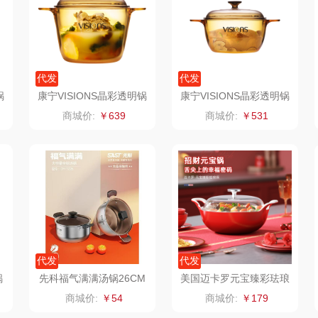
制款）
洁玉（定制款）
富昌（定制款）
爱国者（移动电
源）
福
江中猴姑
江中食疗
凤凰
代发
代发
锅
康宁VISIONS晶彩透明锅
康宁VISIONS晶彩透明锅
理商）
九阳（代理商）
晒瑞
实丰文化
3.5L（彩盒）
2.5L
商城价:
￥639
商城价:
￥531
VVC
漫沃星系
TCL
桃酥
中茶
山萃
可益康
驰
梦洁家纺
BTSM
路悠悠
德菲摩尔
保宁
伊莎贝拉
荣事
代发
代发
装类）
浪莎
雅鹿
圣耳
味滋
锅
先科福气满满汤锅26CM
美国迈卡罗元宝臻彩珐琅
（DH-3226）
锅MC-T22T4
商城价:
￥54
商城价:
￥179
销款）
雅莉格丝
铮铭
臻牧