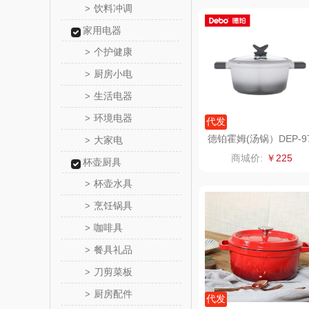
饮料冲调
>
西屋（小
家用电器
个护健康
>
长寿
厨房小电
>
有色
生活电器
>
环境电器
>
代发
京荟
德铂霍姆(汤锅）DEP-9
大家电
>
9
商城价:
￥225
杯壶厨具
品胜
杯壶水具
>
索爱（个
烹饪锅具
>
咖啡具
>
丸美
餐具礼品
>
果兹
刀剪菜板
>
厨房配件
>
LK
代发