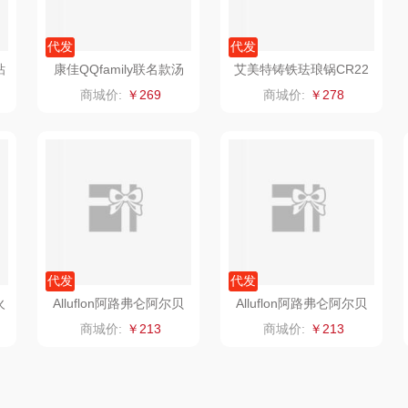
陇间柒月(包销款)
中华
民间造物
康巴
代发
代发
宏
睡眠博士
嘉禾月
瑞驰SWICKY
粘
康佳QQfamily联名款汤
艾美特铸铁珐琅锅CR22
0
锅KTG-2402-QQ
01
商城价:
￥269
商城价:
￥278
VER
胡姬花
金龙鱼
香畴
火
）
柜
迪士尼（数码类）
冠军
施耐德
房
她妍社
乐而雅
苏菲
fo
者
尔木萄
KEPO
嗑西西
代发
代发
I（电器
莱克
稻梁菽
得一茶
Alluflon阿路弗仑阿尔贝
Alluflon阿路弗仑阿尔贝
罗钛瓷烫锅22cm（椰
罗钛瓷汤锅22cm
商城价:
￥213
商城价:
￥213
泉
普沃达
紫）
茶马世家
陈克明
销款）
左都
鹏程
蜜丝婷