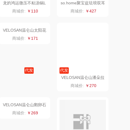
龙的鸿运微压不粘汤锅L
so.home聚宝盆珐琅双耳
D-TM530
汤锅R414-20B
澜沧古茶
海尔
商城价:
￥110
商城价:
￥427
吉潮瑞鲜
飞利浦新安怡
海信
乐美雅（餐具类）
flon阿路弗仑
爱仕达
福临门
卜珂
代发
代发
VELOSAN温仑山太阳花
VELOSAN温仑山潘朵拉
北欧沃朗
郎氏达
系列22cm珐琅锅A-VE02
珐琅锅VE033
商城价:
￥171
商城价:
￥270
2
正负零
七匹狼
信科
南方寝饰
乐扣（小家
厨创妈咪