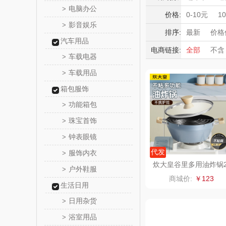
觅菓
电脑办公
>
积分礼品
价格:
0-10元
1
影音娱乐
>
暖冬好物
乐扣乐扣（
排序:
最新
价格
汽车用品
高端送礼
电商链接:
全部
不含
小家电
姑苏渔
车载电器
>
保险礼品
车载用品
母亲节
父
>
纽曼Newm
箱包服饰
（线上
沃莱
功能箱包
>
珠宝首饰
>
乐班
钟表眼镜
>
卓然
代发
服饰内衣
>
炊大皇谷里多用油炸锅
户外鞋服
>
4cmGL24DYG
奈雪的
商城价:
￥123
生活日用
睿嫣润
日用杂货
>
浴室用品
>
花卉