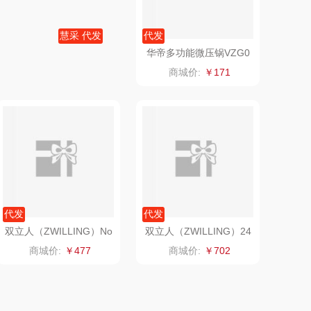
电）
赫（包销款）
元黍
慧采 代发
代发
鲸选码头
家之礼
VELOSAN温仑山鹅卵石
华帝多功能微压锅VZG0
不粘汤锅VE006
52C
商城价:
￥269
商城价:
￥171
太力
象印
向物
来伊份
lli follie
品存
乐事
途雅
代发
代发
田知府
吉米
双立人（ZWILLING）No
双立人（ZWILLING）24
vaPlus不锈钢汤锅24cm
cm圆形珐琅铸铁锅炖锅
商城价:
￥477
商城价:
￥702
翼眠
TKK
博莱克
苏泊尔（杯壶）