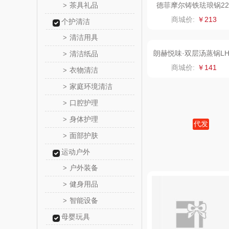
茶具礼品
德菲摩尔铸铁珐琅锅22
>
寸红色
乐心
商城价:
￥213
个护清洁
清洁用具
>
三头
清洁纸品
>
棉芽
衣物清洁
>
家庭环境清洁
>
飞利浦（音
口腔护理
>
乐千
身体护理
>
代发
面部护肤
>
朗赫悦味·双层汤蒸锅LH
味滋
TG23
商城价:
￥141
运动户外
喜临
户外装备
>
健身用品
>
朱炳仁
智能设备
>
母婴玩具
瓷咖