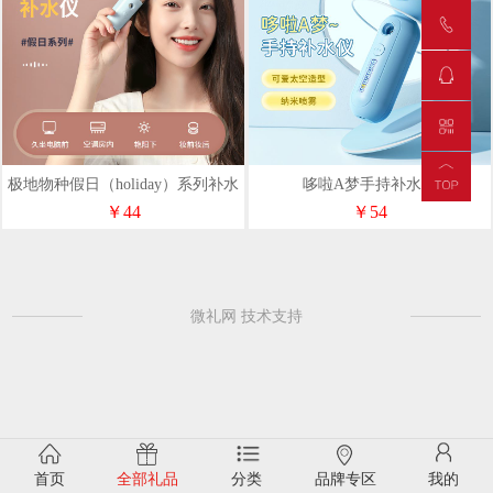
极地物种假日（holiday）系列补水
哆啦A梦手持补水仪
仪
￥44
￥54
微礼网 技术支持
首页
全部礼品
分类
品牌专区
我的