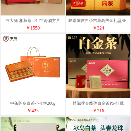
白大师-相框茶2012年寿眉方片
晒瑞陈皮白茶吉星高照金礼盒SR-
CPBC240
￥1550
￥324
中茶陈皮白茶小金饼200g
靖滋莲金线莲白金茶P5-叶藏
￥423
￥216