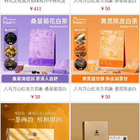
梓式文化观月知味桂月中秋礼盒
八马万山红东方四象·茯苓陈皮白
茶60克VF0010
￥411
￥50
八马万山红东方四象·桑葚菊花白
八马万山红东方四象·黄芪陈皮白
茶60克VF0009
茶60克
￥50
￥50