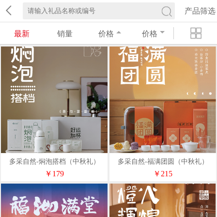
产品筛选
最新
销量
价格
价格
多采自然-焖泡搭档（中秋礼）
多采自然-福满团圆（中秋礼）
￥179
￥215