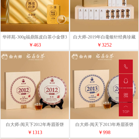
华祥苑-300g福鼎陈皮白茶小金饼3
白大师-2019年白毫银针经典珍藏
年陈商务茶叶礼盒套装中秋
￥463
￥3252
白大师-阅天下2012年寿眉茶饼
白大师-阅天下2013年寿眉茶饼
￥1313
￥998