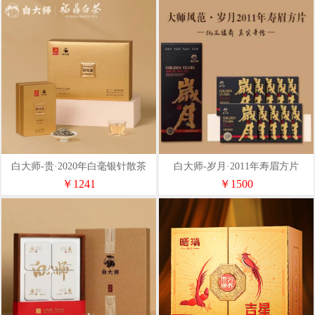
白大师-贵·2020年白毫银针散茶
白大师-岁月·2011年寿眉方片
￥1241
￥1500