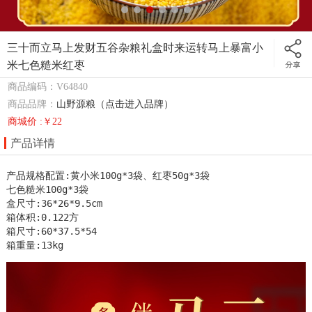
三十而立马上发财五谷杂粮礼盒时来运转马上暴富小
米七色糙米红枣
商品编码：V64840
商品品牌：
山野源粮（点击进入品牌）
商城价 :￥22
产品详情
产品规格配置:黄小米100g*3袋、红枣50g*3袋

七色糙米100g*3袋

盒尺寸:36*26*9.5cm

箱体积:0.122方

箱尺寸:60*37.5*54

箱重量:13kg