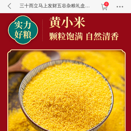
0
三十而立马上发财五谷杂粮礼盒时来运转马上暴富小米七色糙米红枣