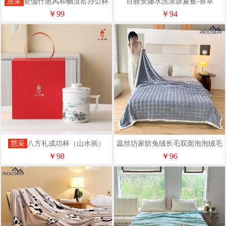
慧采
瓷伽什惠风和畅汝窑办公杯
百丽安娜水洗亲肤夏被-香草
风扇套组CJS-RYFS-001
￥99
￥94
慧采
八方礼成功杯（山水画）
蕊丝坊家纺兔绒长毛双面泡泡绒毛
BFL2026-10
毯150*200cm
￥98
￥96