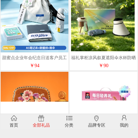
甜蜜点企业年会纪念日送客户员工
福礼掌柜凉风叙夏遮阳伞水杯防晒
实用伴手礼套装DAL1391
帽组合礼盒
￥94
￥90
首页
全部礼品
分类
品牌专区
我的