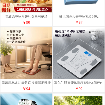
味滋源中秋月饼礼盒星瀚献瑞
鲜记国色天香中秋礼盒540g
1080g
￥90
￥87
思薇科林多功能足底按摩器足部按
塞尔兰斯智能体脂秤智能体脂秤ts-
摩仪YK-JD01
c66
￥94
￥92