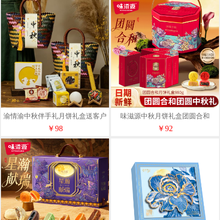
渝情渝中秋伴手礼月饼礼盒送客户
味滋源中秋月饼礼盒团圆合和
可定制logo清宵望月礼-1
980g（药食同源款）
￥98
￥92