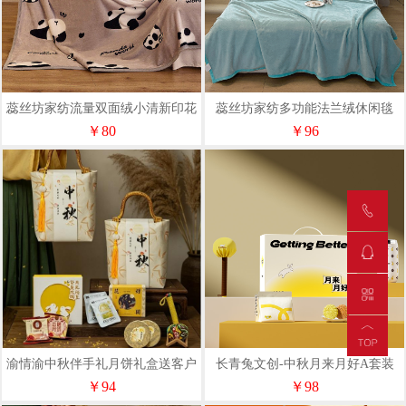
蕊丝坊家纺流量双面绒小清新印花
蕊丝坊家纺多功能法兰绒休闲毯
毛毯150*200cm
150*200cm
￥80
￥96
渝情渝中秋伴手礼月饼礼盒送客户
长青兔文创-中秋月来月好A套装
风栖月桂礼-1
￥94
￥98