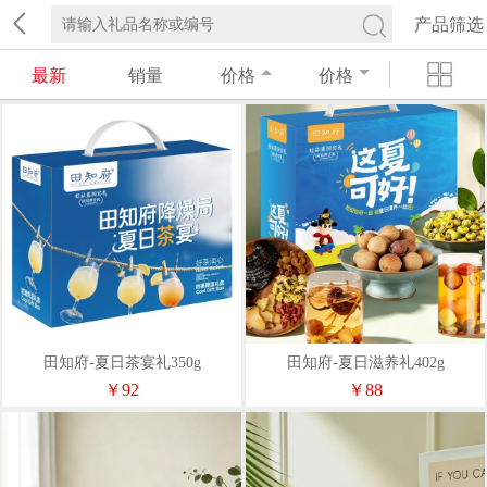
产品筛选
最新
销量
价格
价格
田知府-夏日茶宴礼350g
田知府-夏日滋养礼402g
￥92
￥88