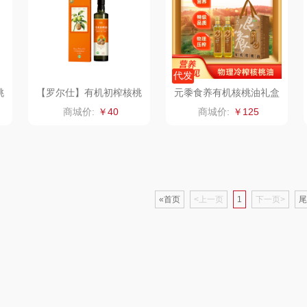
制款）
洁玉（定制款）
富昌（定制款）
爱国者（移动电
源）
福
江中猴姑
江中食疗
凤凰
代发
桃
【罗尔仕】有机初榨核桃
元黍食养有机核桃油礼盒
理商）
九阳（代理商）
晒瑞
实丰文化
仁油250ml单支礼盒
商城价:
￥40
商城价:
￥125
VVC
漫沃星系
TCL
桃酥
中茶
山萃
可益康
驰
梦洁家纺
BTSM
«首页
<上一页
路悠悠
1
下一页>
尾
德菲摩尔
保宁
伊莎贝拉
荣事
装类）
浪莎
雅鹿
圣耳
味滋
销款）
雅莉格丝
铮铭
臻牧