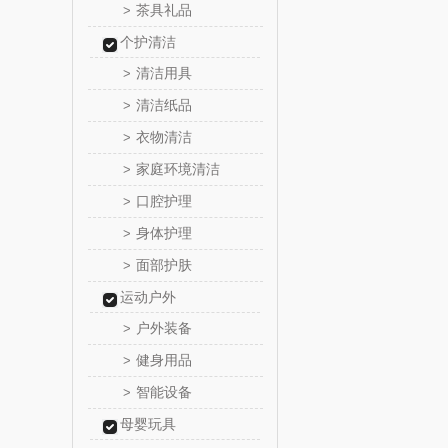
茶具礼品
>
乐心
个护清洁
清洁用具
>
三头
清洁纸品
>
棉芽
衣物清洁
>
家庭环境清洁
>
飞利浦（音
口腔护理
>
乐千
身体护理
>
面部护肤
>
味滋
运动户外
喜临
户外装备
>
健身用品
>
朱炳仁
智能设备
>
母婴玩具
瓷咖