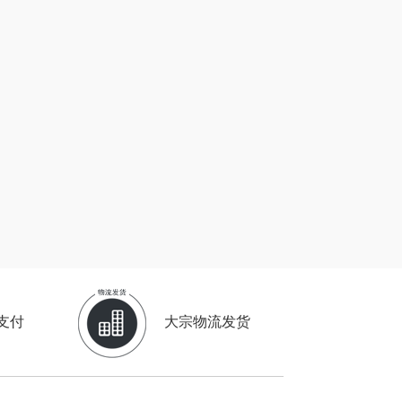
电）
赫（包销款）
元黍
鲸选码头
家之礼
太力
象印
向物
来伊份
lli follie
品存
乐事
途雅
田知府
吉米
支付
大宗物流发货
翼眠
TKK
博莱克
苏泊尔（杯壶）