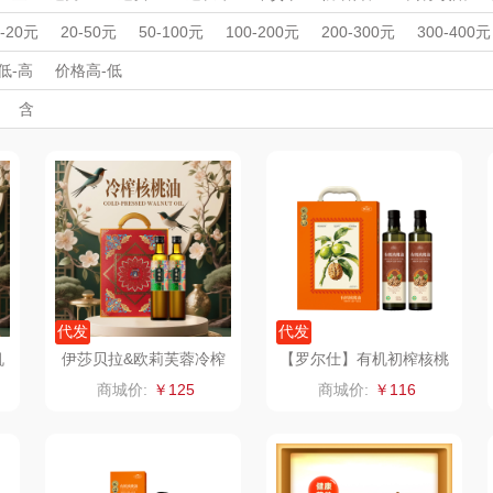
MOVA
匠心萌宠
YOTTOY
西屋
周年庆礼品
春游踏青
开学季礼品
毕业季礼品
开门红专区
伴
0-20元
20-50元
50-100元
100-200元
200-300元
300-400元
家居/
外事出国
星巴克（杯壶/包
入职礼
高颜值礼品
宝堂马氏铺子
IP联名款
蔬果园（代理商）
企业团建
展会礼品
低-高
价格高-低
开业乔迁
乡村振兴
定制案例
珠宝礼品
酒店旅游
高校礼品
含
）
袋）
歌
纺王
伯纳德
万象
建材礼品
政企单位
房地产礼品
汽车礼品
进店礼
情人节
亲节
儿童节
中秋节
建军节
护士节
重阳节
ine
佳帮手
罗莱 超柔床品
三只松鼠（代理
斯凯奇
款）
商）
十二夏天
百草味（代理商）
LUING BOX
立白
戴可思
康宁
京意之选
首佩
SWISS MILITARY
罗莱超柔床品
代发
代发
机
伊莎贝拉&欧莉芙蓉冷榨
【罗尔仕】有机初榨核桃
2
一级核桃油喜上眉梢500
仁油500ml双支精装礼盒
茶
克洛特
睿嫣
竹盐
商城价:
￥125
商城价:
￥116
ml*2礼盒
膏
锐致
倍瑞傲
安宝笛
诗
小天鹅
ROBAM老板
康夫