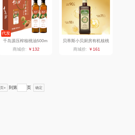
飞利浦
荣诚
保卫蛋蛋
马克图布
代发
千岛源压榨核桃油500m
贝蒂斯小贝厨房有机核桃
洛克星球
梵沐
L*2
油500ML
商城价:
￥132
商城价:
￥161
五芳斋
立家
皇家粮仓
干饭熊饱饱
到第
页
页»
尹谜
金龙鱼（包销款）
确定
达（品牌方）
得力
源（包销款）
英红（包销款）
真不二
富安娜（包销款