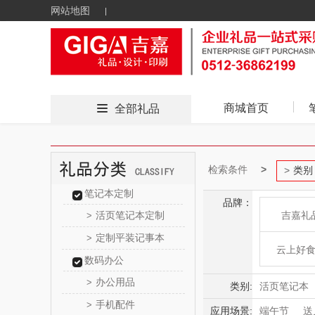
网站地图
商城首页
全部礼品
检索条件
类别
笔记本定制
品牌：
活页笔记本定制
吉嘉礼
>
定制平装记事本
>
云上好
数码办公
办公用品
>
东方
类别:
活页笔记本
手机配件
>
核桃油
大
应用场景:
端午节
送