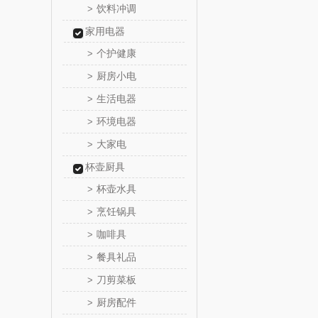
饮料冲调
>
西屋（小
家用电器
个护健康
>
长寿
厨房小电
>
有色
生活电器
>
环境电器
>
京荟
大家电
>
杯壶厨具
品胜
杯壶水具
>
索爱（个
烹饪锅具
>
咖啡具
>
丸美
餐具礼品
>
果兹
刀剪菜板
>
厨房配件
>
LK