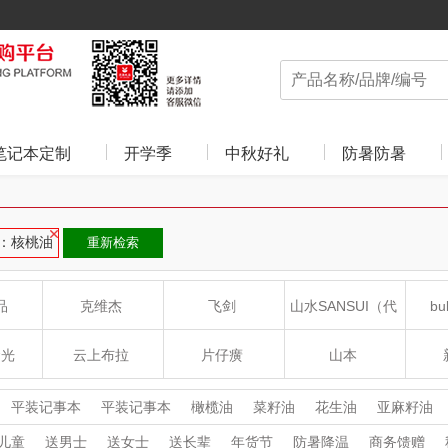
笔记本定制
开学季
中秋好礼
防暑防暑
：核桃油
重新检索
品
克维杰
飞剑
山水SANSUI（代
bu
理商）
食光
云上布拉
片仔癀
山本
沁
绽家
HOLOHOLO
途柏丽TOBERLIR
mo
平装记事本
平装记事本
橄榄油
菜籽油
花生油
亚麻籽油
豆油
猪油
稻米油
儿童
送男士
送女士
送长辈
年货节
防暑降温
商务馈赠