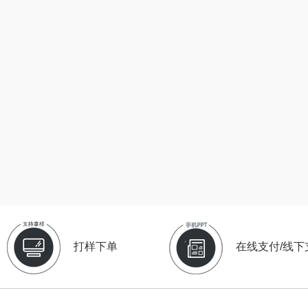
陇间柒月(包销款)
中华
民间造物
康巴
宏
睡眠博士
嘉禾月
瑞驰SWICKY
VER
胡姬花
金龙鱼
香畴
）
柜
迪士尼（数码类）
冠军
施耐德
房
她妍社
乐而雅
苏菲
fo
者
尔木萄
KEPO
嗑西西
I（电器
莱克
稻梁菽
得一茶
打样下单
在线支付/线下
泉
普沃达
茶马世家
陈克明
销款）
左都
鹏程
蜜丝婷