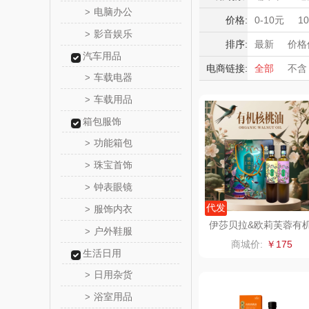
觅菓
电脑办公
>
积分礼品
价格:
0-10元
1
影音娱乐
>
暖冬好物
乐扣乐扣（
排序:
最新
价格
汽车用品
高端送礼
电商链接:
全部
不含
小家电
姑苏渔
车载电器
>
保险礼品
车载用品
母亲节
父
>
纽曼Newm
箱包服饰
（线上
沃莱
功能箱包
>
珠宝首饰
>
乐班
钟表眼镜
>
卓然
代发
服饰内衣
>
伊莎贝拉&欧莉芙蓉有
户外鞋服
>
核桃油欢喜洋洋500ml*
奈雪的
商城价:
￥175
礼盒
生活日用
睿嫣润
日用杂货
>
浴室用品
>
花卉