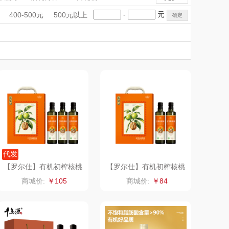
雨伞）
（运动户外）
非一FETANA
手礼盒
会议礼品
国潮文创
-
元
400-500元
500元以上
DGI
科技感礼品
中国风
唯宝
创意礼品
女神节
奶企礼品
银行礼品
元朗荣华
纽曼Newmine
七夕节
建党节
圣诞节
教师节
（线下款）
SKECHER
可口可乐Coca Col
S
a
（包销款）
润本（套装）
锦礼
阿茜娅（AGIA）
润心
奈雪茶院
代发
【罗尔仕】有机初榨核桃
【罗尔仕】有机初榨核桃
仁油250ml*3支精装礼盒
仁油250ml双支精装礼盒
悦滋木
丝丽诺妃
商城价:
￥105
商城价:
￥84
爱润丝婷
形象派
罗尔仕
拜灭士