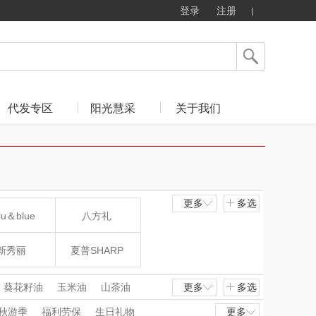
登录
注册
代发专区
阳光慧采
关于我们
更多
多选
lu＆blue
八方礼
新秀丽
夏普SHARP
mo（杯壶）
大嘴猴（杯壶厨具
葵花籽油
玉米油
山茶油
更多
多选
秋游季
福利劳保
生日礼物
更多