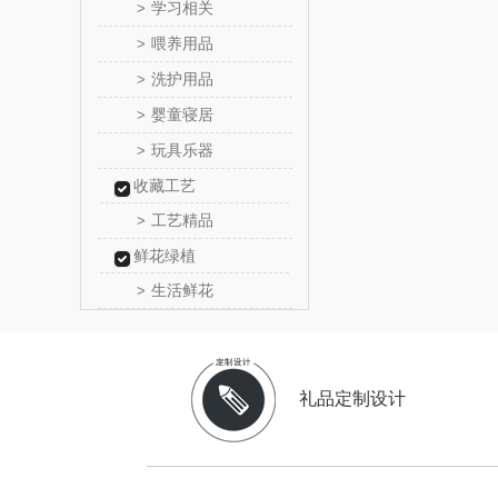
学习相关
>
传应
喂养用品
>
洗护用品
>
高原
婴童寝居
>
啄木鸟PLO
玩具乐器
>
收藏工艺
（家纺
福礼掌
工艺精品
>
五谷磨
鲜花绿植
生活鲜花
>
爱国
HYUNDA
礼品定制设计
类）
碧云
奥帝尔（包