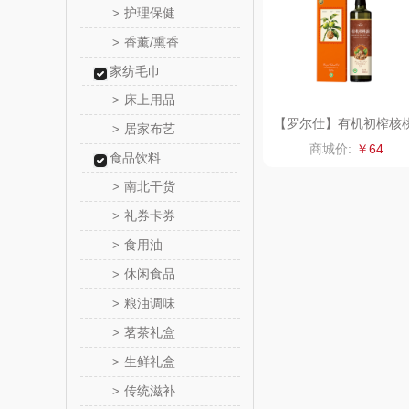
护理保健
>
香薰/熏香
>
舒蕾（定
家纺毛巾
周六
床上用品
>
【罗尔仕】有机初榨核
居家布艺
>
苏泊尔（代
仁油500ml单支礼盒
商城价:
￥64
食品饮料
骆驼
南北干货
>
礼券卡券
>
泸溪河
食用油
>
汉美
休闲食品
>
粮油调味
>
先科
茗茶礼盒
>
润本（套
生鲜礼盒
>
传统滋补
>
八马（包